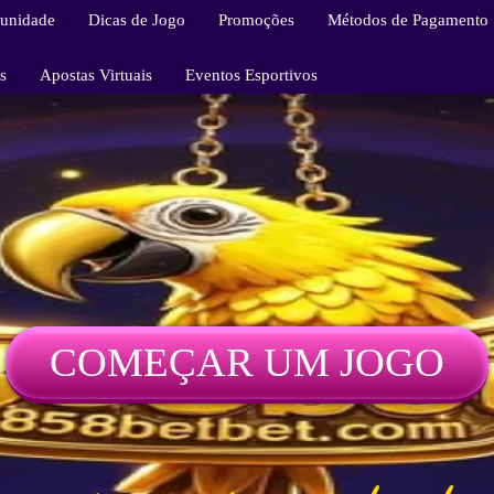
unidade
Dicas de Jogo
Promoções
Métodos de Pagamento
s
Apostas Virtuais
Eventos Esportivos
COMEÇAR UM JOGO