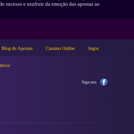
de sucesso e usufruir da emoção das apostas ao
Blog de Apostas
Cassino Online
Jogos
rtivos
Siga-nos