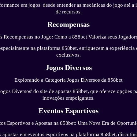
rformance em jogos, desde entender as mecânicas do jogo até a
de recursos.
Recompensas
s Recompensas no Jogo: Como a 858bet Valoriza seus Jogador
specialmente na plataforma 858bet, enriquecem a experiência 
exclusivos.
Jogos Diversos
Explorando a Categoria Jogos Diversos da 858bet
ogos Diversos' do site de apostas 858bet, que oferece opções pa
inovações empolgantes.
Eventos Esportivos
os Esportivos e Apostas na 858bet: Uma Nova Era de Oportun
 apostas em eventos esportivos na plataforma 858bet, discutind